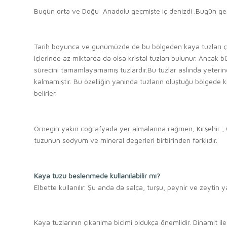
Bugün orta ve Doğu Anadolu geçmişte iç denizdi .Bugün geni
.
Tarih boyunca ve gunümüzde de bu bölgeden kaya tuzları çıka
içlerinde az miktarda da olsa kristal tuzları bulunur. Ancak b
sürecini tamamlayamamış tuzlardır.Bu tuzlar aslında yeteri
kalmamıştır. Bu özelliğin yanında tuzların oluştuğu bölgede k
belirler.
.
Örnegin yakın coğrafyada yer almalarına rağmen, Kırşehir , Ç
tuzunun sodyum ve mineral degerleri birbirinden farklıdır.
.
Kaya tuzu beslenmede kullanılabilir mı?
Elbette kullanılır. Şu anda da salça, turşu, peynir ve zeytin 
.
Kaya tuzlarının çıkarılma bicimi oldukça önemlidir. Dinamit i