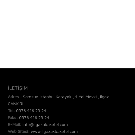
İLETİŞİM
Adres :
Samsun İstanbul Karayolu, 4 Yol Mevkii, İlgaz -
ÇANKIRI
Tel:
0376 416 23 24
Faks:
0376 416 23 24
E-Mail:
info@ilgazabakotel.com
Web Sitesi:
www.ilgazakbakotel.com