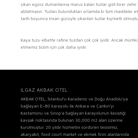
çıkan egzoz dumanlarına maruz kalan tuzlar gizli birer zehir h
aldatmasın. Tuzları bulundukları ortamda ki tüm maddeler etk
tarih boyunca insan gücüyle çıkarılan tuzlar kıymetli olmuştu
.
Kaya tuzu elbette rafine tuzdan çok çok iyidir. Ancak mümkün 
etmemiz bizim için çok daha iyidir.
ILGAZ AKBAK OTEL
AKBAK OTEL, İstanbul'u Karadeniz ve Doğu Anadolu'ya
bağlayan E–80 karayolu ile Ankara ve Çankırı'yı
Kastamonu ve Sinop'a bağlayan karayolunun kesiştiği
kavşak noktasında bulunan 30,000 m2 alan üzerine
kurulmuştur. 20 yıldır hizmetini sürdüren tesisimiz;
akaryakıt, food court market ve ekmek fırını alanlarında