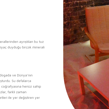
erallerinden ayrıştılan bu tuz
tiyaç duyduğu birçok minerali
, dogada ve Dünya’nın
uşturdu. Su defalarca
ki coğrafyasına henüz sahip
zlar, farkli zaman
eri ile yer değiştiren yer