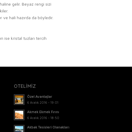
aline gelir. Beyaz rengi sizi
iler.
r ve hali hazırda da böyledir.
ise kristal tuzları tercih
OTELİMİZ
Özel Avantajlar
6 Aralık 2016 - 19:01
Akmek Ekmek Fırını
6 Aralık 2016 - 18:50
Akbak Tesisleri Olanakları