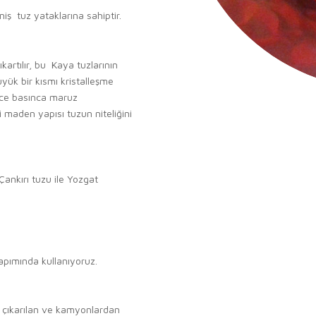
ş tuz yataklarına sahiptir.
rtılır, bu Kaya tuzlarının
üyük bir kısmı kristalleşme
nce basınca maruz
i maden yapısı tuzun niteliğini
ankırı tuzu ile Yozgat
yapımında kullanıyoruz.
le çıkarılan ve kamyonlardan