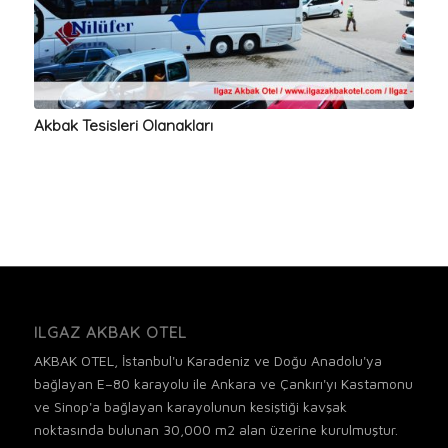
Akbak Tesisleri Olanakları
ILGAZ AKBAK OTEL
AKBAK OTEL, İstanbul'u Karadeniz ve Doğu Anadolu'ya
bağlayan E–80 karayolu ile Ankara ve Çankırı'yı Kastamonu
ve Sinop'a bağlayan karayolunun kesiştiği kavşak
noktasında bulunan 30,000 m2 alan üzerine kurulmuştur.