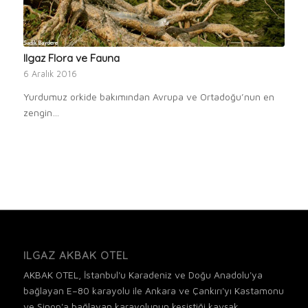
Ilgaz Flora ve Fauna
6 Aralık 2016
Yurdumuz orkide bakımından Avrupa ve Ortadoğu’nun en
zengin…
ILGAZ AKBAK OTEL
AKBAK OTEL, İstanbul'u Karadeniz ve Doğu Anadolu'ya
bağlayan E–80 karayolu ile Ankara ve Çankırı'yı Kastamonu
ve Sinop'a bağlayan karayolunun kesiştiği kavşak