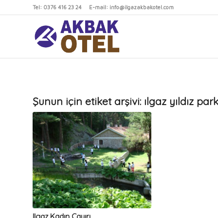
Tel: 0376 416 23 24 E-mail: info@ilgazakbakotel.com
Şunun için etiket arşivi:
ılgaz yıldız park
Ilgaz Kadın Çayırı