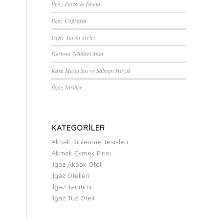
Ilgaz Flora ve Fauna
Ilgaz Coğrafya
Diğer Tarihi Yerler
Derbent Şehitleri Anıtı
Kaya Mezarları ve Salman Höyük
Ilgaz Tarihçe
KATEGORILER
Akbak Dinlenme Tesisleri
Akmek Ekmek Fırını
Ilgaz Akbak Otel
Ilgaz Otelleri
Ilgaz Tanıtımı
Ilgaz Tuz Oteli