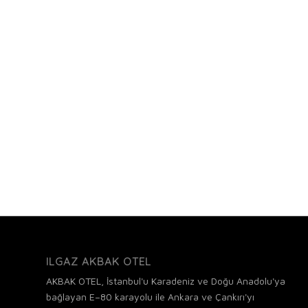
ILGAZ AKBAK OTEL
AKBAK OTEL, İstanbul'u Karadeniz ve Doğu Anadolu'ya
bağlayan E–80 karayolu ile Ankara ve Çankırı'yı