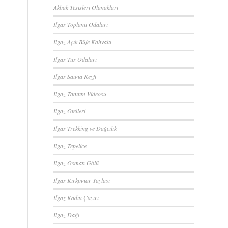
Akbak Tesisleri Olanakları
Ilgaz Toplantı Odaları
Ilgaz Açık Büfe Kahvaltı
Ilgaz Tuz Odaları
Ilgaz Sauna Keyfi
Ilgaz Tanıtım Videosu
Ilgaz Otelleri
Ilgaz Trekking ve Dağcılık
Ilgaz Tepelice
Ilgaz Osman Gölü
Ilgaz Kırkpınar Yaylası
Ilgaz Kadın Çayırı
Ilgaz Dağı