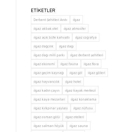
ETIKETLER
Derbent Şehitleri Anıtı
ılgaz
ılgaz akbak otel
ılgaz atmosfer
ılgaz açık büfe kahvaltı
ılgaz coğrafya
ılgaz dağcılık
ılgaz dağı
ılgaz dağı milli parkı
ılgaz derbent şehitleri
ılgaz ekonomi
ılgaz fauna
ılgaz flora
ılgaz geçim kaynağı
ılgaz göl
ılgaz gölleri
ılgaz hayvancılık
ılgaz hotel
ılgaz kadın çayırı
ılgaz kayak merkezi
ılgaz kaya mezarları
ılgaz konaklama
ılgaz kırkpınar yaylası
ılgaz nüfusu
ılgaz osman gölü
ılgaz otelleri
ılgaz salman höyük
ılgaz sauna