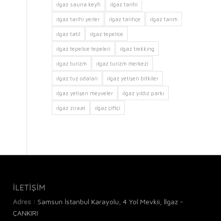
ılgaz sauna keyfi
ılgaz tarihi
ılgaz tarihi yerler
ılgaz tarihçe
ılgaz tarım
ılgaz tatil
ılgaz tepelice
ılgaz tepelice tepeleri
ılgaz trekking
ılgaz turizm
ılgaz turizm merkezi
ılgaz tuz odaları
ılgaz yetişen bitkiler
ılgaz yetişen meyveler
ılgaz yıldız parkı
ılgaz ziraat
ılgaz çiftçi
İLETİŞİM
Adres :
Samsun İstanbul Karayolu, 4 Yol Mevkii, İlgaz -
ÇANKIRI